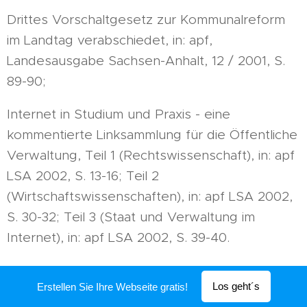
Drittes Vorschaltgesetz zur Kommunalreform
im Landtag verabschiedet, in: apf,
Landesausgabe Sachsen-Anhalt, 12 / 2001, S.
89-90;
Internet in Studium und Praxis - eine
kommentierte Linksammlung für die Öffentliche
Verwaltung, Teil 1 (Rechtswissenschaft), in: apf
LSA 2002, S. 13-16; Teil 2
(Wirtschaftswissenschaften), in: apf LSA 2002,
S. 30-32; Teil 3 (Staat und Verwaltung im
Internet), in: apf LSA 2002, S. 39-40.
Verwaltungsmodernisierung durch
Los geht´s
Erstellen Sie Ihre Webseite gratis!
eGovernment. Eine kurze Bestandsaufnahme,